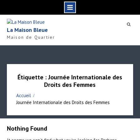
S
k
La Maison Bleue
i
Maison de Quartier
p
t
o
c
o
n
Étiquette : Journée Internationale des
t
Droits des Femmes
e
n
Accueil
t
Journée Internationale des Droits des Femmes
Nothing Found