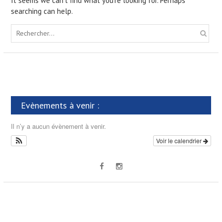
It seems we can’t find what you’re looking for. Perhaps
searching can help.
S
e
a
r
c
h
f
Evènements à venir :
o
r
Il n’y a aucun évènement à venir.
:
Voir le calendrier