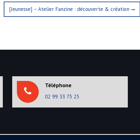
N
[Jeunesse] – Atelier Fanzine : découverte & création
e
x
t
p
o
s
t
:
Téléphone
02 99 33 75 25