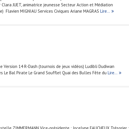
Clara JUET, animatrice jeunesse Secteur Action et Médiation
ale) Flavien MIGNIAU Services Civiques Ariane MAGRAS
Lire…
 Version 14 R-Dash (tournois de jeux vidéos) Ludibli Dudiwan
s Le Bal Pirate Le Grand Soufflet Quai des Bulles Fête du
Lire…
stelle ZIMMERMANN Vice-présidente : Jocelyne FAUCHEUX Trésorier 