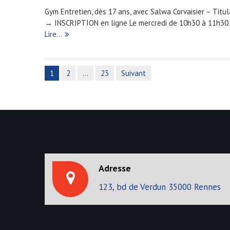
Gym Entretien, dès 17 ans, avec Salwa Corvaisier – Ti
→ INSCRIPTION en ligne Le mercredi de 10h30 à 11h30. T
Lire…
1
2
…
23
Suivant
N
a
v
i
g
Adresse
a
123, bd de Verdun 35000 Rennes
t
i