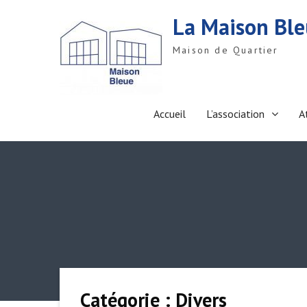
S
La Maison Bl
k
i
Maison de Quartier
p
t
o
c
o
Accueil
L’association
A
n
t
e
n
t
Catégorie : Divers