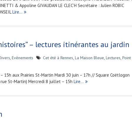
HINETTI & Appoline GIVAUDAN LE CLEC’H Secrétaire : Julien ROBIC
ONSEIL
Lire…
istoires” – lectures itinérantes au jardin
Divers
,
Evènements
Cet été à Rennes
,
La Maison Bleue
,
Lectures
,
Point
 – 15h aux Prairies St-Martin Mardi 30 juin – 17h // Square Coëtlogon
rue St-Martin) Mercredi 8 juillet – 15h
Lire…
n