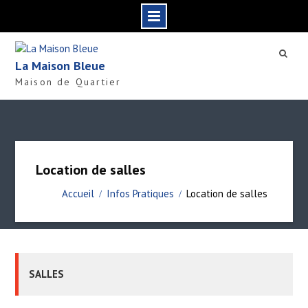
S
k
La Maison Bleue
i
Maison de Quartier
p
t
o
c
o
n
Location de salles
t
e
Accueil
Infos Pratiques
Location de salles
n
t
SALLES