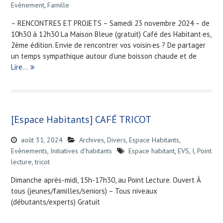
Evènement
,
Famille
– RENCONTRES ET PROJETS – Samedi 23 novembre 2024 – de
10h30 à 12h30 La Maison Bleue (gratuit) Café des Habitant·es,
2ème édition. Envie de rencontrer vos voisin·es ? De partager
un temps sympathique autour d’une boisson chaude et de
Lire…
[Espace Habitants] CAFÉ TRICOT
août 31, 2024
Archives
,
Divers
,
Espace Habitants
,
Evènements
,
Initiatives d'habitants
Espace habitant
,
EVS
,
I
,
Point
lecture
,
tricot
Dimanche après-midi, 15h-17h30, au Point Lecture. Ouvert À
tous (jeunes/familles/seniors) – Tous niveaux
(débutants/experts) Gratuit