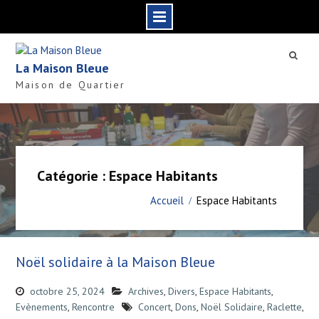
S
k
La Maison Bleue
i
Maison de Quartier
p
t
o
c
o
n
Catégorie : Espace Habitants
t
e
Accueil
Espace Habitants
n
t
Noël solidaire à la Maison Bleue
octobre 25, 2024
Archives
,
Divers
,
Espace Habitants
,
Evènements
,
Rencontre
Concert
,
Dons
,
Noël Solidaire
,
Raclette
,