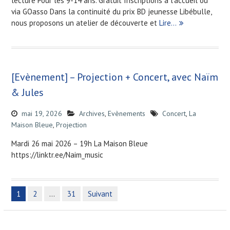
lecture Pour les 9-14 ans. Gratuit Inscriptions à l’accueil ou
via GOasso Dans la continuité du prix BD jeunesse Libébulle,
nous proposons un atelier de découverte et
Lire…
[Evènement] – Projection + Concert, avec Naïm
& Jules
mai 19, 2026
Archives
,
Evènements
Concert
,
La
Maison Bleue
,
Projection
Mardi 26 mai 2026 – 19h La Maison Bleue
https://linktr.ee/Naim_music
1
2
…
31
Suivant
N
a
v