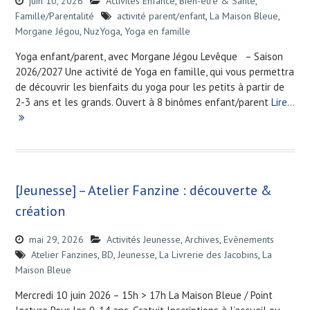
juin 10, 2026
Activités Enfance
,
Bien-être & Santé
,
Famille/Parentalité
activité parent/enfant
,
La Maison Bleue
,
Morgane Jégou
,
NuzYoga
,
Yoga en famille
Yoga enfant/parent, avec Morgane Jégou Levêque – Saison
2026/2027 Une activité de Yoga en famille, qui vous permettra
de découvrir les bienfaits du yoga pour les petits à partir de
2-3 ans et les grands. Ouvert à 8 binômes enfant/parent
Lire…
[Jeunesse] – Atelier Fanzine : découverte &
création
mai 29, 2026
Activités Jeunesse
,
Archives
,
Evènements
Atelier Fanzines
,
BD
,
Jeunesse
,
La Livrerie des Jacobins
,
La
Maison Bleue
Mercredi 10 juin 2026 – 15h > 17h La Maison Bleue / Point