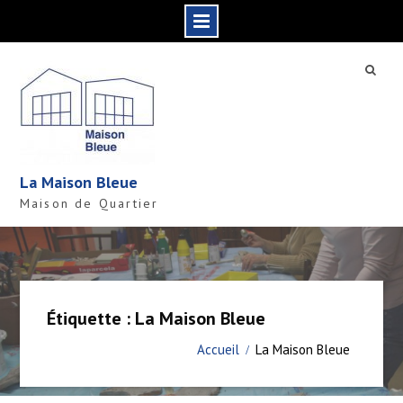
S
k
i
p
t
o
c
La Maison Bleue
o
Maison de Quartier
n
t
e
n
t
Étiquette : La Maison Bleue
Accueil
La Maison Bleue