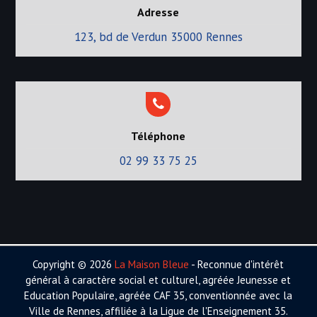
Adresse
l
123, bd de Verdun 35000 Rennes
e
s
Téléphone
02 99 33 75 25
Copyright © 2026
La Maison Bleue
- Reconnue d'intérêt
général à caractère social et culturel, agréée Jeunesse et
Education Populaire, agréée CAF 35, conventionnée avec la
Ville de Rennes, affiliée à la Ligue de l'Enseignement 35.