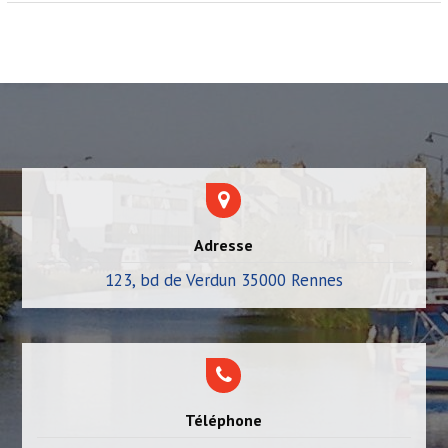
r
t
i
c
l
e
Adresse
123, bd de Verdun 35000 Rennes
Téléphone