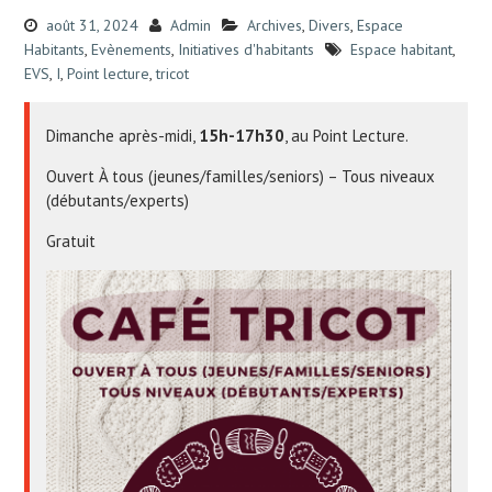
août 31, 2024
Admin
Archives
,
Divers
,
Espace
Habitants
,
Evènements
,
Initiatives d'habitants
Espace habitant
,
EVS
,
I
,
Point lecture
,
tricot
Dimanche après-midi,
15h-17h30
, a
u Point Lecture.
Ouvert À tous (jeunes/familles/seniors) – Tous niveaux
(débutants/experts)
Gratuit