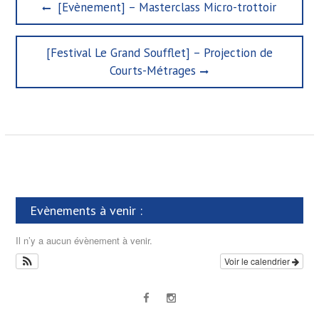
N
P
[Evènement] – Masterclass Micro-trottoir
a
r
e
v
N
[Festival Le Grand Soufflet] – Projection de
v
i
e
i
Courts-Métrages
x
g
o
t
u
a
p
s
t
o
p
s
o
i
t
s
o
:
t
n
:
Evènements à venir :
d
e
Il n’y a aucun évènement à venir.
l
Voir le calendrier
’
a