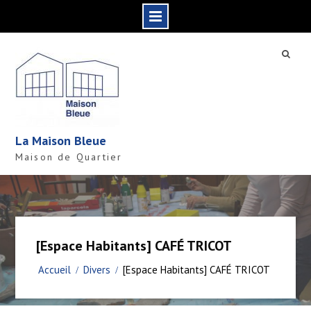
S
k
i
p
t
o
c
La Maison Bleue
o
Maison de Quartier
n
t
e
n
t
[Espace Habitants] CAFÉ TRICOT
Accueil
Divers
[Espace Habitants] CAFÉ TRICOT