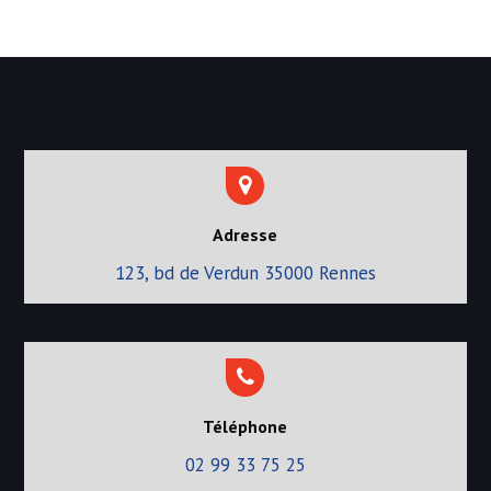
t
i
c
l
e
Adresse
123, bd de Verdun 35000 Rennes
Téléphone
02 99 33 75 25