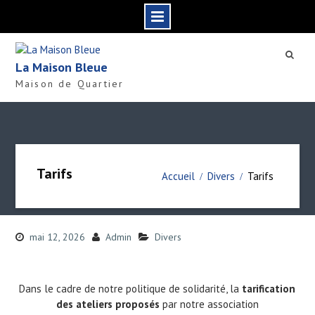
S
k
La Maison Bleue
i
Maison de Quartier
p
t
o
c
o
n
Tarifs
Accueil
Divers
Tarifs
t
e
n
t
mai 12, 2026
Admin
Divers
Dans le cadre de notre politique de solidarité, la
tarification
des ateliers proposés
par notre association