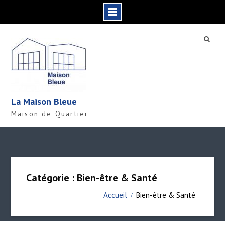
S
k
i
p
t
o
c
La Maison Bleue
o
Maison de Quartier
n
t
e
n
t
Catégorie : Bien-être & Santé
Accueil
Bien-être & Santé