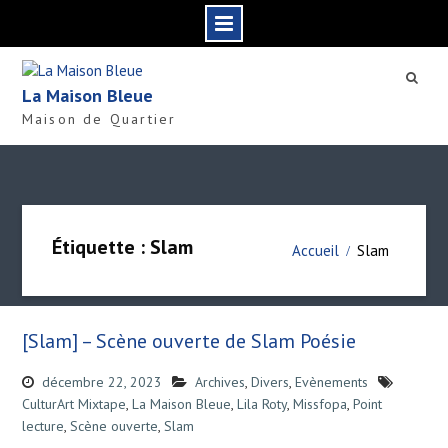
S
k
La Maison Bleue
i
Maison de Quartier
p
t
o
c
o
n
Étiquette : Slam
Accueil
Slam
t
e
n
t
[Slam] – Scène ouverte de Slam Poésie
décembre 22, 2023
Archives
,
Divers
,
Evènements
CulturArt Mixtape
,
La Maison Bleue
,
Lila Roty
,
Missfopa
,
Point
lecture
,
Scène ouverte
,
Slam