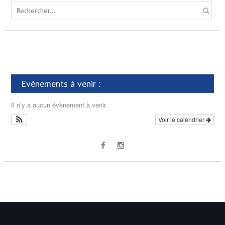
S
e
a
r
c
h
f
Evènements à venir :
o
r
Il n’y a aucun évènement à venir.
:
Voir le calendrier