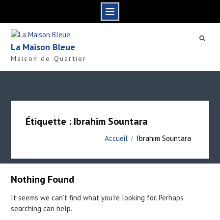
S
k
La Maison Bleue
i
Maison de Quartier
p
t
o
c
o
n
Étiquette : Ibrahim Sountara
t
e
Accueil
Ibrahim Sountara
n
t
Nothing Found
It seems we can’t find what you’re looking for. Perhaps
searching can help.