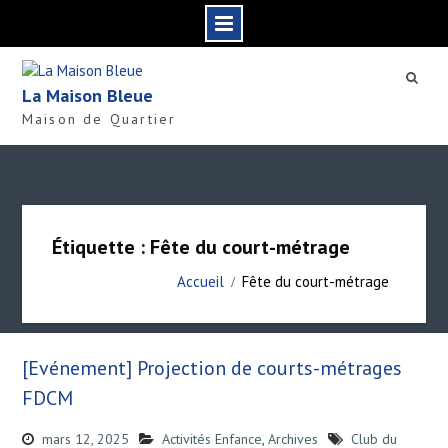
S
k
La Maison Bleue
i
Maison de Quartier
p
t
o
c
o
n
Étiquette : Fête du court-métrage
t
e
Accueil
Fête du court-métrage
n
t
[Evénement] Projection de courts-métrages
FDCM
mars 12, 2025
Activités Enfance
,
Archives
Club du