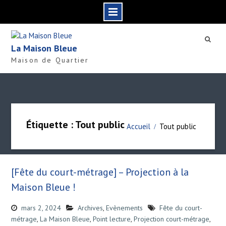
S
k
La Maison Bleue
i
Maison de Quartier
p
t
o
c
o
n
Étiquette : Tout public
Accueil
Tout public
t
e
n
t
[Fête du court-métrage] – Projection à la
Maison Bleue !
mars 2, 2024
Archives
,
Evènements
Fête du court-
métrage
,
La Maison Bleue
,
Point lecture
,
Projection court-métrage
,