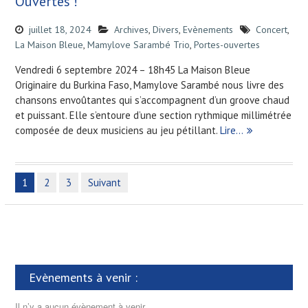
Ouvertes !
juillet 18, 2024
Archives
,
Divers
,
Evènements
Concert
,
La Maison Bleue
,
Mamylove Sarambé Trio
,
Portes-ouvertes
Vendredi 6 septembre 2024 – 18h45 La Maison Bleue
Originaire du Burkina Faso, Mamylove Sarambé nous livre des
chansons envoûtantes qui s’accompagnent d’un groove chaud
et puissant. Elle s’entoure d’une section rythmique millimétrée
composée de deux musiciens au jeu pétillant.
Lire…
1
2
3
Suivant
N
a
v
i
g
Evènements à venir :
a
Il n’y a aucun évènement à venir.