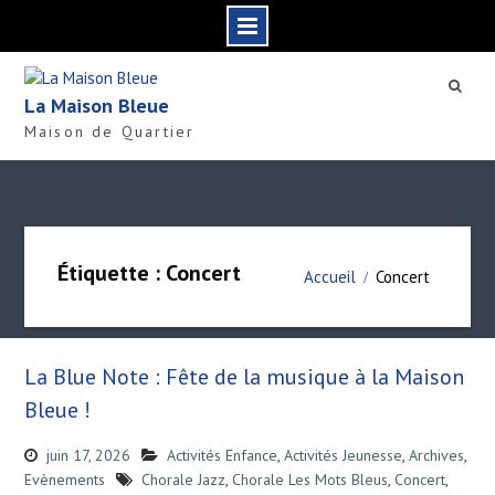
S
k
La Maison Bleue
i
Maison de Quartier
p
t
o
c
o
n
Étiquette : Concert
Accueil
Concert
t
e
n
t
La Blue Note : Fête de la musique à la Maison
Bleue !
juin 17, 2026
Activités Enfance
,
Activités Jeunesse
,
Archives
,
Evènements
Chorale Jazz
,
Chorale Les Mots Bleus
,
Concert
,