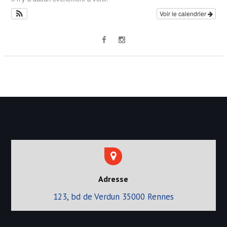
t
Voir le calendrier
i
o
n
d
e
s
a
r
t
i
c
Adresse
l
123, bd de Verdun 35000 Rennes
e
s