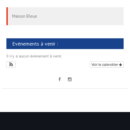
t
t
n
:
:
d
Maison Bleue
e
l
’
Evènements à venir :
a
Il n’y a aucun évènement à venir.
r
Voir le calendrier
t
i
c
l
e