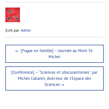
Ecrit par
Admin
N
P
[Fugue en famille] – Journée au Mont St-
a
r
Michel
e
v
v
i
i
N
[Conférence] – “Sciences et obscurantismes” par
g
o
e
Michel Cabaret, directeur de l’Espace des
u
x
a
Sciences
s
t
t
p
p
o
i
o
s
s
o