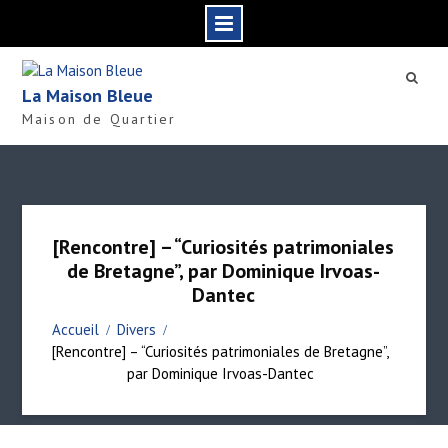
S
k
La Maison Bleue
i
Maison de Quartier
p
t
o
c
o
n
[Rencontre] – “Curiosités patrimoniales
t
de Bretagne”, par Dominique Irvoas-
e
Dantec
n
t
Accueil
Divers
[Rencontre] – “Curiosités patrimoniales de Bretagne”,
par Dominique Irvoas-Dantec