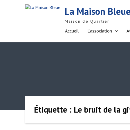
S
La Maison Bleu
k
i
Maison de Quartier
p
t
Accueil
L’association
A
o
c
o
n
t
e
n
t
Étiquette : Le bruit de la gi