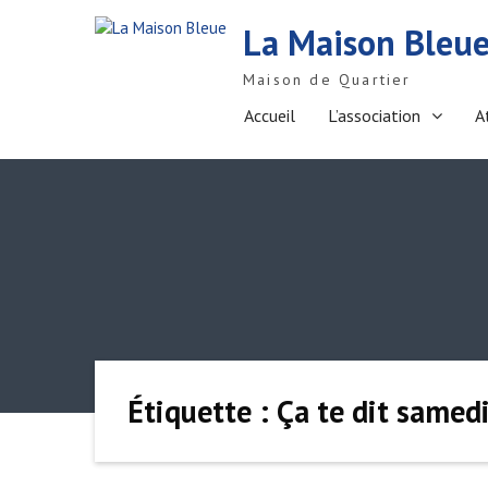
S
La Maison Bleu
k
i
Maison de Quartier
p
t
Accueil
L’association
A
o
c
o
n
t
e
n
t
Étiquette : Ça te dit samed