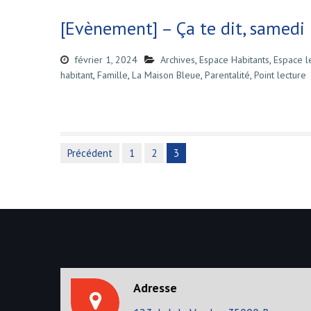
[Evènement] – Ça te dit, samed
février 1, 2024
Archives
,
Espace Habitants
,
Espace l
habitant
,
Famille
,
La Maison Bleue
,
Parentalité
,
Point lecture
Précédent
1
2
3
N
a
v
i
g
Adresse
a