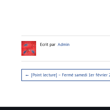
Ecrit par
Admin
N
P
[Point lecture] – Fermé samedi 1er février
r
a
e
v
v
i
i
o
u