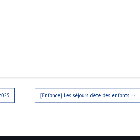
 2025
N
[Enfance] Les séjours d’été des enfants
e
x
t
p
o
s