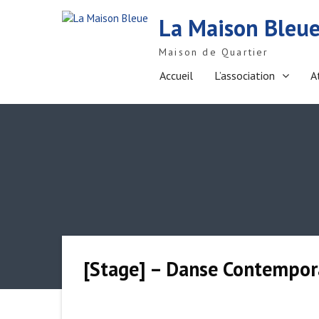
S
La Maison Bleu
k
i
Maison de Quartier
p
t
Accueil
L’association
A
o
c
o
n
t
e
n
t
[Stage] – Danse Contempora