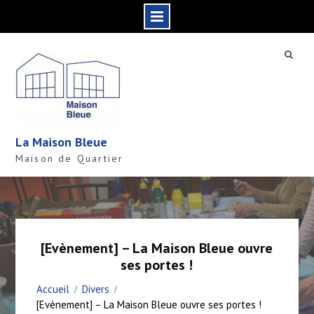
S
k
i
p
t
o
c
La Maison Bleue
o
Maison de Quartier
n
t
e
n
t
[Evènement] – La Maison Bleue ouvre
ses portes !
Accueil
Divers
[Evènement] – La Maison Bleue ouvre ses portes !