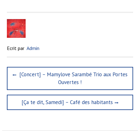
Ecrit par
Admin
N
P
[Concert] – Mamylove Sarambé Trio aux Portes
a
r
Ouvertes !
e
v
v
i
i
N
[Ça te dit, Samedi] – Café des habitants
g
o
e
u
x
a
s
t
t
p
p
o
i
o