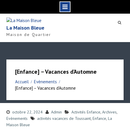
S
k
La Maison Bleue
i
Maison de Quartier
p
t
o
c
o
n
[Enfance] – Vacances d’Automne
t
e
Accueil
Evènements
n
[Enfance] – Vacances d’Automne
t
octobre 22, 2024
Admin
Activités Enfance
,
Archives
,
Evènements
activités vacances de Toussaint
,
Enfance
,
La
Maison Bleue