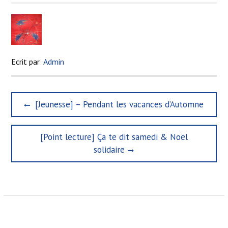
Ecrit par
Admin
N
P
[Jeunesse] – Pendant les vacances d’Automne
a
r
e
v
N
[Point lecture] Ça te dit samedi & Noël
v
i
e
i
solidaire
x
g
o
t
u
a
p
s
t
o
p
s
o
i
t
s
o
:
t