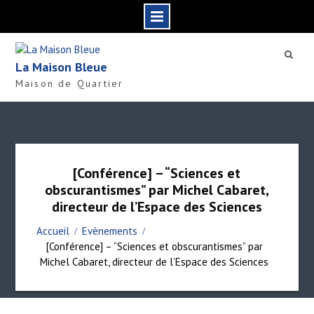
S
k
La Maison Bleue
i
Maison de Quartier
p
t
o
c
o
n
[Conférence] – “Sciences et
t
obscurantismes” par Michel Cabaret,
e
directeur de l’Espace des Sciences
n
t
Accueil
Evènements
[Conférence] – “Sciences et obscurantismes” par
Michel Cabaret, directeur de l’Espace des Sciences