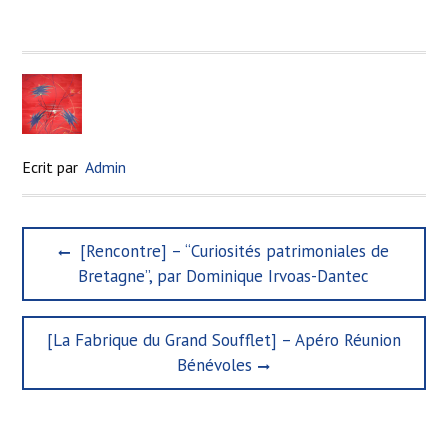
Ecrit par
Admin
N
P
[Rencontre] – “Curiosités patrimoniales de
a
r
Bretagne”, par Dominique Irvoas-Dantec
e
v
v
i
i
N
[La Fabrique du Grand Soufflet] – Apéro Réunion
g
o
e
Bénévoles
u
x
a
s
t
t
p
p
o