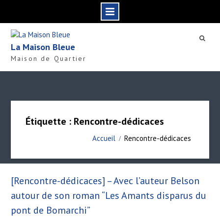
S
k
La Maison Bleue
i
Maison de Quartier
p
t
o
c
o
n
Étiquette : Rencontre-dédicaces
t
e
Accueil
Rencontre-dédicaces
n
t
[Rencontre-dédicaces] – Avec l’auteur Belson
autour de son roman “Les Amants disparus du
pont de Bomarchi”