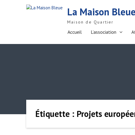
S
La Maison Bleu
k
i
Maison de Quartier
p
t
Accueil
L’association
A
o
c
o
n
t
e
n
t
Étiquette : Projets europée