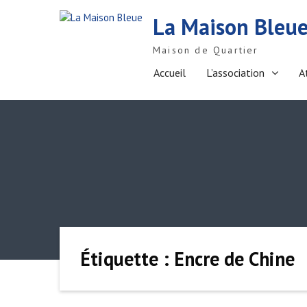
S
La Maison Bleu
k
i
Maison de Quartier
p
t
Accueil
L’association
A
o
c
o
n
t
e
n
t
Étiquette : Encre de Chine