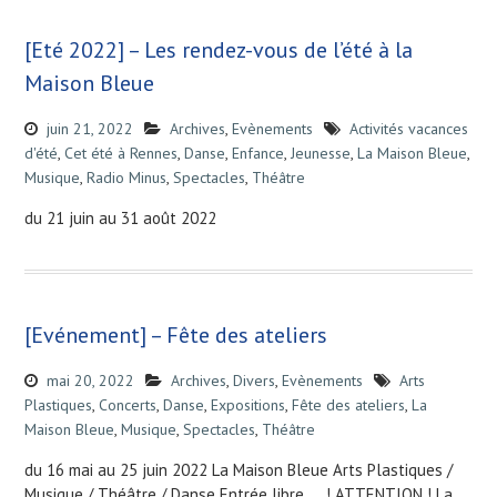
[Eté 2022] – Les rendez-vous de l’été à la
Maison Bleue
juin 21, 2022
Archives
,
Evènements
Activités vacances
d'été
,
Cet été à Rennes
,
Danse
,
Enfance
,
Jeunesse
,
La Maison Bleue
,
Musique
,
Radio Minus
,
Spectacles
,
Théâtre
du 21 juin au 31 août 2022
[Evénement] – Fête des ateliers
mai 20, 2022
Archives
,
Divers
,
Evènements
Arts
Plastiques
,
Concerts
,
Danse
,
Expositions
,
Fête des ateliers
,
La
Maison Bleue
,
Musique
,
Spectacles
,
Théâtre
du 16 mai au 25 juin 2022 La Maison Bleue Arts Plastiques /
Musique / Théâtre / Danse Entrée libre ! ATTENTION ! La