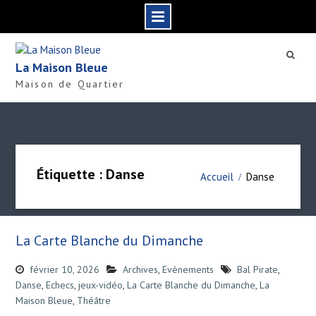
S
k
La Maison Bleue
i
Maison de Quartier
p
t
o
c
o
n
Étiquette : Danse
Accueil
Danse
t
e
n
t
La Carte Blanche du Dimanche
février 10, 2026
Archives
,
Evènements
Bal Pirate
,
Danse
,
Echecs
,
jeux-vidéo
,
La Carte Blanche du Dimanche
,
La
Maison Bleue
,
Théâtre