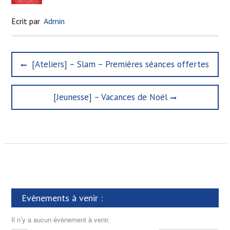
Ecrit par
Admin
N
P
[Ateliers] – Slam – Premières séances offertes
a
r
e
v
N
[Jeunesse] – Vacances de Noël
v
i
e
i
x
g
o
t
u
a
p
s
t
o
p
s
o
i
t
s
o
:
t
n
Evènements à venir :
:
d
Il n’y a aucun évènement à venir.
e