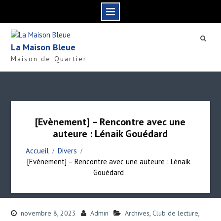
S
k
La Maison Bleue
i
Maison de Quartier
p
t
o
c
o
n
[Evènement] – Rencontre avec une
t
auteure : Lénaik Gouédard
e
n
Accueil
Divers
t
[Evènement] – Rencontre avec une auteure : Lénaik
Gouédard
novembre 8, 2023
Admin
Archives
,
Club de lecture
,