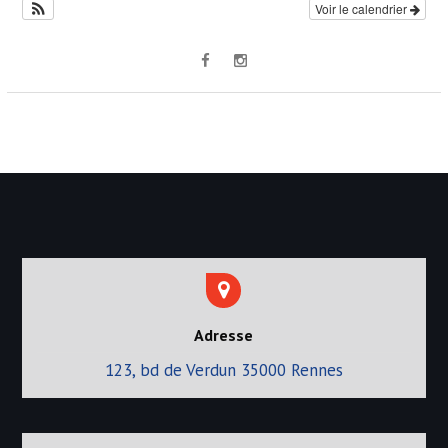
Voir le calendrier
l
’
a
r
t
i
c
l
e
Adresse
123, bd de Verdun 35000 Rennes