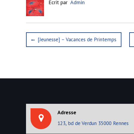
Ecrit par
Admin
N
P
[Jeunesse] – Vacances de Printemps
r
a
e
v
v
i
i
o
u
g
s
p
a
o
s
t
t
Adresse
i
:
123, bd de Verdun 35000 Rennes
o