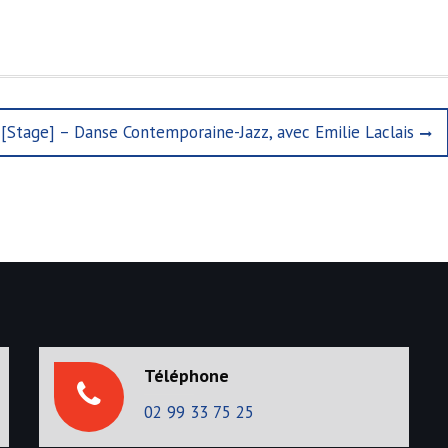
N
[Stage] – Danse Contemporaine-Jazz, avec Emilie Laclais
e
x
t
p
o
s
t
:
Téléphone
02 99 33 75 25