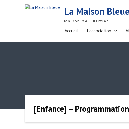
S
La Maison Bleu
k
i
Maison de Quartier
p
t
Accueil
L’association
A
o
c
o
n
t
e
n
t
[Enfance] – Programmation