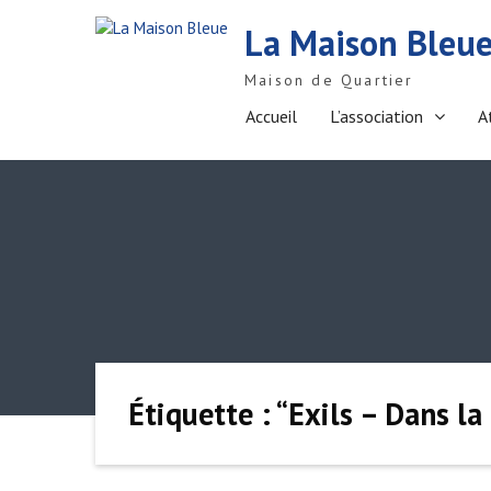
S
La Maison Bleu
k
i
Maison de Quartier
p
t
Accueil
L’association
A
o
c
o
n
t
e
n
t
Étiquette : “Exils – Dans l