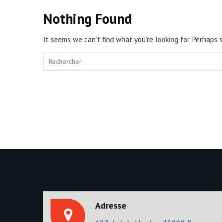
Nothing Found
It seems we can’t find what you’re looking for. Perhaps 
S
e
a
r
c
h
f
o
r
:
Adresse