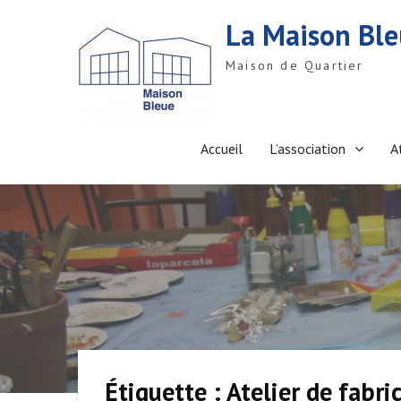
S
La Maison Bl
k
i
Maison de Quartier
p
t
o
c
o
Accueil
L’association
A
n
t
e
n
t
Étiquette : Atelier de fabri