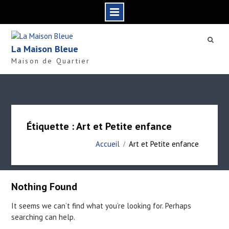
S
k
La Maison Bleue
i
Maison de Quartier
p
t
o
c
o
n
Étiquette : Art et Petite enfance
t
e
Accueil
Art et Petite enfance
n
t
Nothing Found
It seems we can’t find what you’re looking for. Perhaps
searching can help.