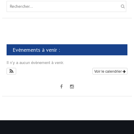
S
e
a
r
c
h
f
Evènements à venir :
o
r
Il n’y a aucun évènement à venir.
:
Voir le calendrier