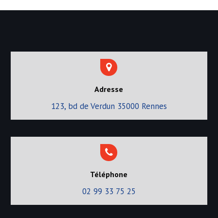
c
l
e
Adresse
123, bd de Verdun 35000 Rennes
Téléphone
02 99 33 75 25