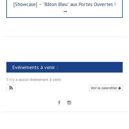
i
i
N
[Showcase] – “Bâton Bleu” aux Portes Ouvertes !
g
o
e
u
x
a
s
t
t
p
p
o
i
o
s
s
o
t
t
n
:
:
d
Evènements à venir :
e
l
Il n’y a aucun évènement à venir.
’
Voir le calendrier
a
r
t
i