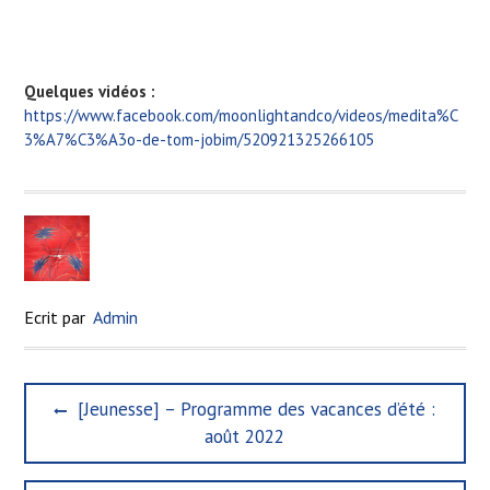
Quelques vidéos :
https://www.facebook.com/moonlightandco/videos/medita%C
3%A7%C3%A3o-de-tom-jobim/520921325266105
Ecrit par
Admin
N
P
[Jeunesse] – Programme des vacances d’été :
a
r
août 2022
e
v
v