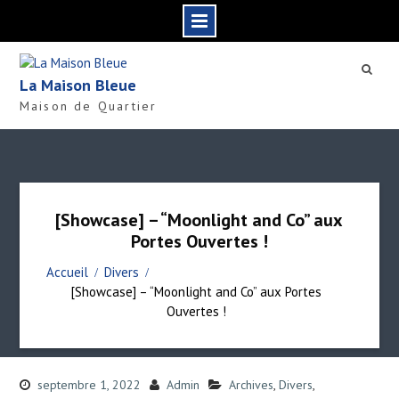
S
k
La Maison Bleue
i
Maison de Quartier
p
t
o
c
o
n
[Showcase] – “Moonlight and Co” aux
t
Portes Ouvertes !
e
n
Accueil
Divers
t
[Showcase] – “Moonlight and Co” aux Portes
Ouvertes !
septembre 1, 2022
Admin
Archives
,
Divers
,