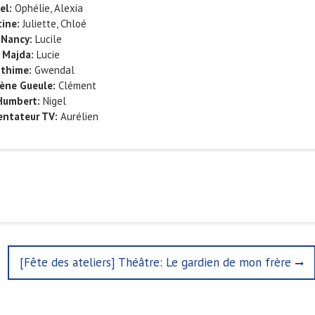
el:
Ophélie, Alexia
ine:
Juliette, Chloé
Nancy:
Lucile
Majda:
Lucie
thime:
Gwendal
ène Gueule:
Clément
Humbert:
Nigel
entateur TV:
Aurélien
N
[Fête des ateliers] Théâtre: Le gardien de mon frère
e
x
t