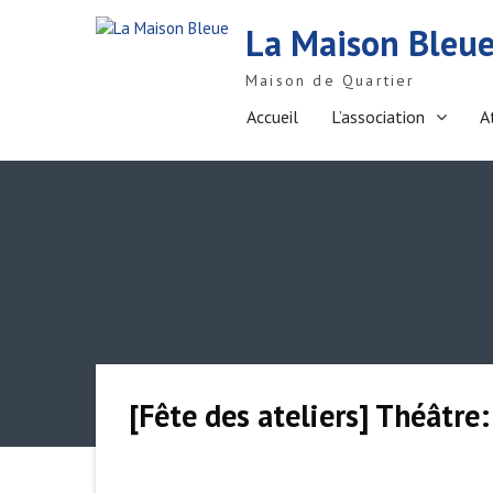
S
La Maison Bleu
k
i
Maison de Quartier
p
t
Accueil
L’association
A
o
c
o
n
t
e
n
t
[Fête des ateliers] Théâtre