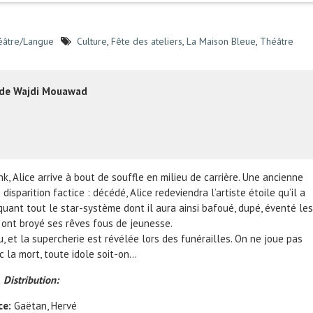
éâtre/Langue
Culture
,
Fête des ateliers
,
La Maison Bleue
,
Théâtre
de Wajdi Mouawad
 Alice arrive à bout de souffle en milieu de carrière. Une ancienne
sparition factice : décédé, Alice redeviendra l’artiste étoile qu’il a
iquant tout le star-système dont il aura ainsi bafoué, dupé, éventé les
 ont broyé ses rêves fous de jeunesse.
 et la supercherie est révélée lors des funérailles. On ne joue pas
 la mort, toute idole soit-on…
Distribution:
ce:
Gaëtan, Hervé