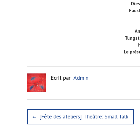
Dies
Faust
An
Tungst
Le prés
Ecrit par
Admin
N
P
[Fête des ateliers] Théâtre: Small Talk
r
a
e
v
v