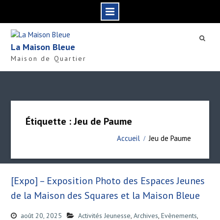
S
k
La Maison Bleue
i
Maison de Quartier
p
t
o
c
o
n
Étiquette : Jeu de Paume
t
e
Accueil
Jeu de Paume
n
t
[Expo] – Exposition Photo des Espaces Jeunes
de la Maison des Squares et la Maison Bleue
août 20, 2025
Activités Jeunesse
,
Archives
,
Evènements
,