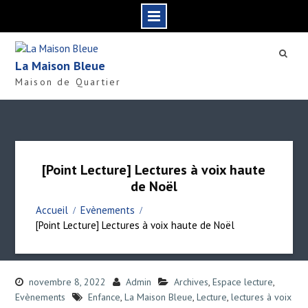
S
k
La Maison Bleue
i
Maison de Quartier
p
t
o
c
o
n
[Point Lecture] Lectures à voix haute
t
de Noël
e
n
Accueil
Evènements
t
[Point Lecture] Lectures à voix haute de Noël
novembre 8, 2022
Admin
Archives
,
Espace lecture
,
Evènements
Enfance
,
La Maison Bleue
,
Lecture
,
lectures à voix