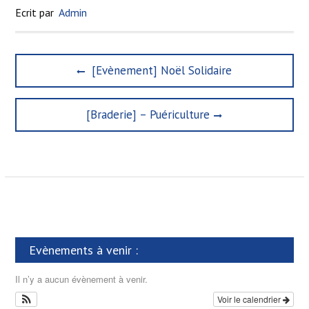
Ecrit par
Admin
N
P
[Evènement] Noël Solidaire
a
r
e
v
N
[Braderie] – Puériculture
v
i
e
i
x
g
o
t
u
a
p
s
t
o
p
s
o
i
t
s
o
:
t
n
Evènements à venir :
:
d
Il n’y a aucun évènement à venir.
e
Voir le calendrier