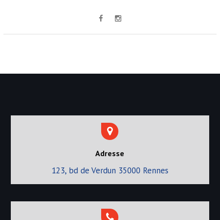
l
’
a
r
t
i
c
l
e
Adresse
123, bd de Verdun 35000 Rennes