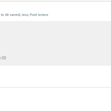
 te dit samedi
,
Jeux
,
Point lecture
🤸‍♀️