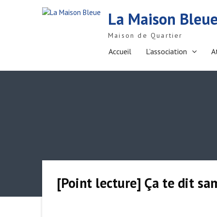
S
La Maison Bleu
k
i
Maison de Quartier
p
t
Accueil
L’association
A
o
c
o
n
t
e
n
t
[Point lecture] Ça te dit s