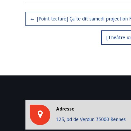
N
P
[Point lecture] Ça te dit samedi projection
r
a
e
N
[Théâtre ici
v
v
e
i
i
x
o
t
u
g
p
s
o
p
a
s
o
t
s
t
:
t
i
:
o
Adresse
n
123, bd de Verdun 35000 Rennes