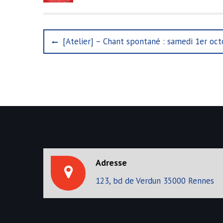
N
P
[Atelier] – Chant spontané : samedi 1er oc
r
a
e
v
v
i
i
o
u
g
s
p
a
o
s
t
t
Adresse
i
:
123, bd de Verdun 35000 Rennes
o
n