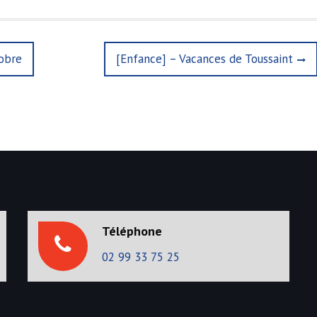
tobre
N
[Enfance] – Vacances de Toussaint
e
x
t
p
o
s
t
:
Téléphone
02 99 33 75 25