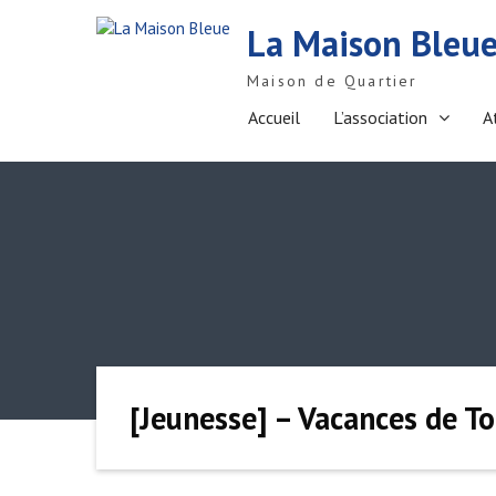
S
La Maison Bleu
k
i
Maison de Quartier
p
t
Accueil
L’association
A
o
c
o
n
t
e
n
t
[Jeunesse] – Vacances de T