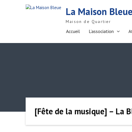
S
La Maison Bleu
k
i
Maison de Quartier
p
t
Accueil
L’association
A
o
c
o
n
t
e
n
t
[Fête de la musique] – La B