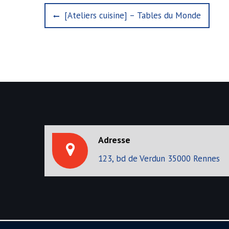
N
P
[Ateliers cuisine] – Tables du Monde
r
a
e
v
v
i
i
o
u
g
s
p
a
o
s
t
t
Adresse
i
:
123, bd de Verdun 35000 Rennes
o
n
d