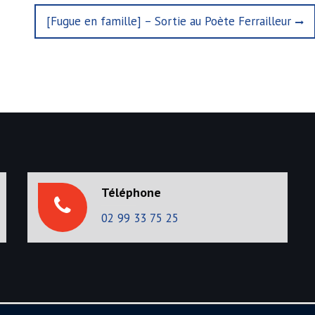
N
[Fugue en famille] – Sortie au Poète Ferrailleur
e
x
t
p
o
s
t
:
Téléphone
02 99 33 75 25