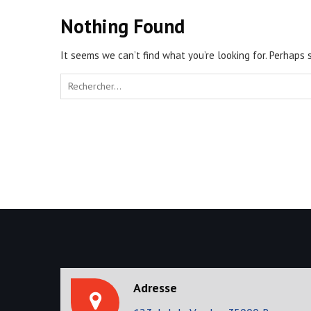
Nothing Found
It seems we can’t find what you’re looking for. Perhaps 
S
e
a
r
c
h
f
o
r
:
Adresse