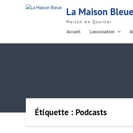
S
La Maison Bleu
k
i
Maison de Quartier
p
t
Accueil
L’association
A
o
c
o
n
t
e
n
t
Étiquette : Podcasts