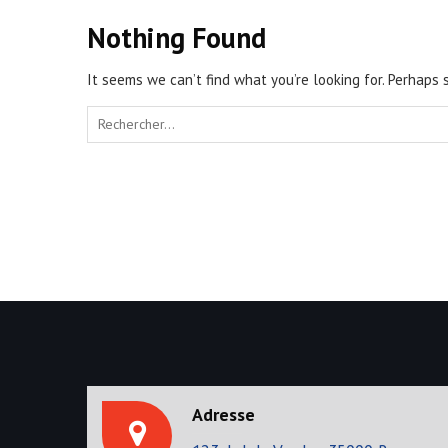
Nothing Found
It seems we can’t find what you’re looking for. Perhaps 
S
e
a
r
c
h
f
o
r
:
Adresse