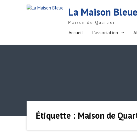
S
La Maison Bleu
k
i
Maison de Quartier
p
t
Accueil
L’association
A
o
c
o
n
t
e
n
t
Étiquette : Maison de Quar