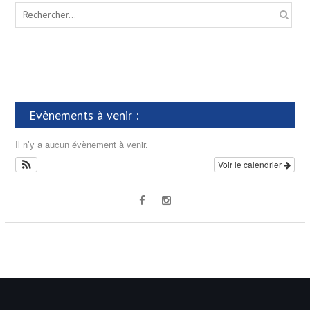
S
e
a
r
c
h
f
Evènements à venir :
o
r
Il n’y a aucun évènement à venir.
:
Voir le calendrier