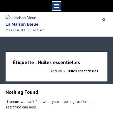
S
k
La Maison Bleue
i
Maison de Quartier
p
t
o
c
o
n
Étiquette : Huiles essentielles
t
e
Accueil
Huiles essentielles
n
t
Nothing Found
It seems we can’t find what you’re looking for. Perhaps
searching can help.