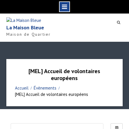
S
k
La Maison Bleue
i
Maison de Quartier
p
t
o
c
o
n
[MEL] Accueil de volontaires
t
européens
e
n
Accueil
Évènements
t
[MEL] Accueil de volontaires européens