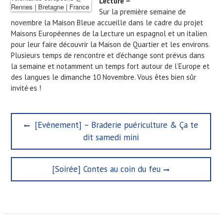
Lecture –
Sur la première semaine de
novembre la Maison Bleue accueille dans le cadre du projet
Maisons Européennes de la Lecture un espagnol et un italien
pour leur faire découvrir la Maison de Quartier et les environs.
Plusieurs temps de rencontre et d’échange sont prévus dans
la semaine et notamment un temps fort autour de l’Europe et
des langues le dimanche 10 Novembre. Vous êtes bien sûr
invité·es !
N
P
[Evènement] – Braderie puériculture & Ça te
a
r
dit samedi mini
e
v
v
i
i
N
[Soirée] Contes au coin du feu
g
o
e
u
x
a
s
t
t
p
p