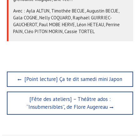
Avec : Ayla ALTUN, Timothée BECUE, Augustin BECUE,
Gala COGNE, Nelly COQUARD, Raphaël GUIRRIEC-
GAUCHEROT, Paul MOBE HERVE, Léon HETEAU, Perrine
PAIN, Cléo PITON MORIN, Cassie TORTEL
N
P
[Point lecture] Ça te dit samedi mini Japon
a
r
e
v
N
[Fête des ateliers] – Théâtre ados :
v
i
e
i
“Insubmersibles”, de Flore Augereau
x
g
o
t
u
a
p
s
t
o
p
s