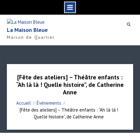
S
k
La Maison Bleue
i
Maison de Quartier
p
t
o
c
o
n
[Fête des ateliers] – Théâtre enfants :
t
“Ah là là ! Quelle histoire”, de Catherine
e
Anne
n
t
Accueil
Évènements
[Fête des ateliers] – Théâtre enfants : “Ah là là !
Quelle histoire”, de Catherine Anne