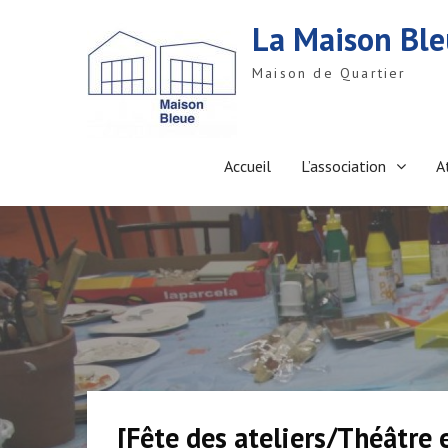
S
La Maison Bl
k
i
Maison de Quartier
p
t
o
c
o
Accueil
L’association
A
n
t
e
n
t
[Fête des ateliers/Théâtre 