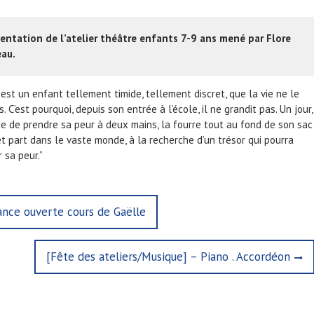
entation de l’atelier théâtre enfants 7-9 ans mené par Flore
au.
est un enfant tellement timide, tellement discret, que la vie ne le
s. C’est pourquoi, depuis son entrée à l’école, il ne grandit pas. Un jour,
ide de prendre sa peur à deux mains, la fourre tout au fond de son sac
et part dans le vaste monde, à la recherche d’un trésor qui pourra
 sa peur.”
ance ouverte cours de Gaëlle
N
[Fête des ateliers/Musique] – Piano . Accordéon
e
x
t