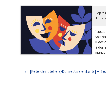
Représ
Augere
“Lucas 
voit pa
il déc
à dos 
manger
N
P
[Fête des ateliers/Danse Jazz enfants] – Sé
r
a
e
v
v
i
i
o
u