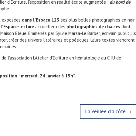
ier d’Ecriture, l’exposition en réalité écrite augmentée :
du bord de
aphe.
nt exposées
dans l’Espace 123
ses plus belles photographies en noir
e
l’Espace-lecture
accueillera des
photographies de chaises
dont
la Maison Bleue. Emmenés par Sylvie Marsa-Le Barber, écrivain public, ils
enter, créer des univers littéraires et poétiques. Leurs textes viendront
semaines.
de l’association L’Atelier d’Ecriture en hématologie au CHU de
osition : mercredi 24 janvier à 19h*.
N
La Veillée d’à côté
e
x
t