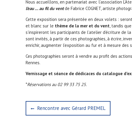
Nous accueillons, en partenariat avec l’association L’Atel
l’eau … au fil du vent
de Fabrice COGNET, artiste photogr
Cette exposition sera présentée en deux volets : sero
et blanc sur le
thème de la mer et du vent
, tandis qu
s’inspireront les participants de l’atelier d’écriture de 
sont invités, à partir de ces photographies, à écrire, inv
enrichir, augmenter l’exposition au fur et à mesure des 
Ces photographies seront à vendre au profit des actions 
Rennes.
Vernissage et séance de dédicaces du catalogue d’exp
*
Réservations au 02 99 33 75 25.
N
P
Rencontre avec Gérard PREMEL
r
a
e
v
v