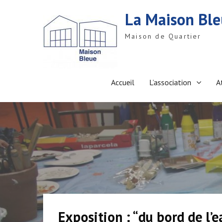
S
La Maison Bl
k
i
Maison de Quartier
p
t
o
c
o
Accueil
L’association
A
n
t
e
n
t
Exposition : “du bord de l’e