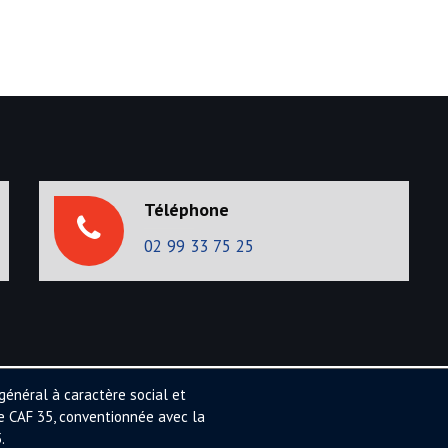
x
t
p
o
s
t
:
Téléphone
02 99 33 75 25
général à caractère social et
ée CAF 35, conventionnée avec la
.