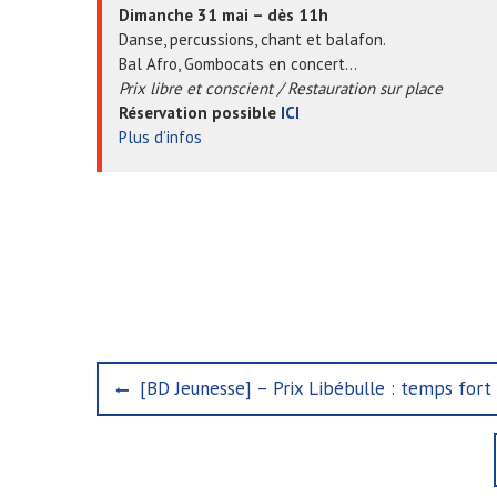
Dimanche 31 mai – dès 11h
Danse, percussions, chant et balafon.
Bal Afro, Gombocats en concert…
Prix libre et conscient / Restauration sur place
Réservation possible
ICI
Plus d’infos
N
P
[BD Jeunesse] – Prix Libébulle : temps fort
r
a
e
v
v
i