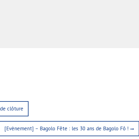
 de clôture
N
[Evènement] – Bagolo Fête : les 30 ans de Bagolo Fô !
e