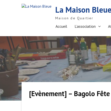
S
La Maison Bleu
k
i
Maison de Quartier
p
t
Accueil
L’association
A
o
c
o
n
t
e
n
t
[Evènement] – Bagolo Fête 