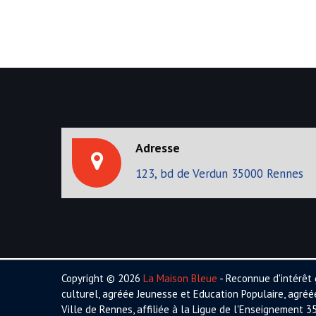
i
o
u
g
s
p
a
o
s
t
t
i
:
o
Adresse
n
123, bd de Verdun 35000 Rennes
d
e
l
Copyright © 2026
La Maison Bleue
- Reconnue d'intérêt 
’
culturel, agréée Jeunesse et Education Populaire, agré
a
Ville de Rennes, affiliée à la Ligue de l'Enseignement 35