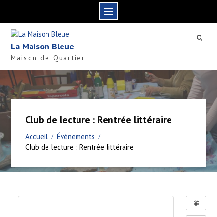
S
k
La Maison Bleue
i
Maison de Quartier
p
t
o
c
o
n
Club de lecture : Rentrée littéraire
t
e
Accueil
Évènements
n
Club de lecture : Rentrée littéraire
t