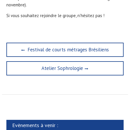
novembre).
Si vous souhaitez rejoindre le groupe, n’hésitez pas !
N
P
Festival de courts métrages Brésiliens
a
r
e
v
N
Atelier Sophrologie
v
i
e
i
x
g
o
t
u
a
p
s
t
o
p
s
o
i
t
s
o
:
t
n
Evènements à venir :
: