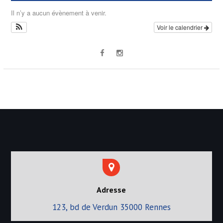
d
Il n’y a aucun évènement à venir.
e
Voir le calendrier
l
’
a
r
t
i
c
l
e
Adresse
123, bd de Verdun 35000 Rennes