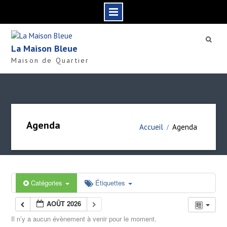
S
k
La Maison Bleue
i
Maison de Quartier
p
t
o
c
o
n
Agenda
Accueil
Agenda
t
e
n
t
Catégories
Étiquettes
AOÛT 2026
Il n’y a aucun évènement à venir pour le moment.