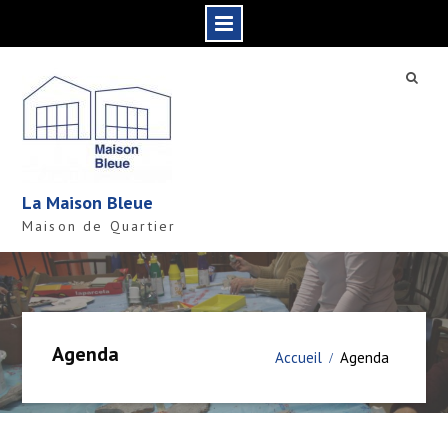
S
k
i
p
t
o
c
La Maison Bleue
o
Maison de Quartier
n
t
e
n
t
Agenda
Accueil
Agenda