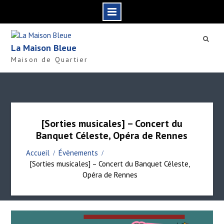
S
k
La Maison Bleue
i
Maison de Quartier
p
t
o
c
o
n
[Sorties musicales] – Concert du
t
Banquet Céleste, Opéra de Rennes
e
n
Accueil
Évènements
t
[Sorties musicales] – Concert du Banquet Céleste,
Opéra de Rennes