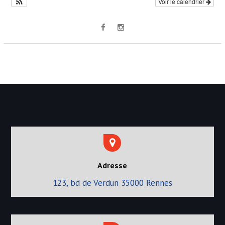
’
Voir le calendrier
a
r
t
i
c
l
e
Adresse
123, bd de Verdun 35000 Rennes