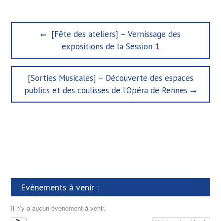
N
P
[Fête des ateliers] – Vernissage des
a
r
expositions de la Session 1
e
v
v
i
i
N
[Sorties Musicales] – Découverte des espaces
g
o
e
publics et des coulisses de l’Opéra de Rennes
u
x
a
s
t
t
p
p
o
i
o
s
s
o
t
t
n
:
:
d
Evènements à venir :
e
l
Il n’y a aucun évènement à venir.