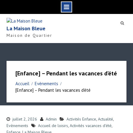
S
k
La Maison Bleue
i
Maison de Quartier
p
t
o
c
o
n
[Enfance] – Pendant les vacances d’été
t
e
Accueil
Evènements
n
[Enfance] – Pendant les vacances d’été
t
juillet 2, 2026
Admin
Activités Enfance
,
Actualité
,
Evènements
Accueil de loisirs
,
Activités vacances d'été
,
Enfance
,
La Maison Bleue