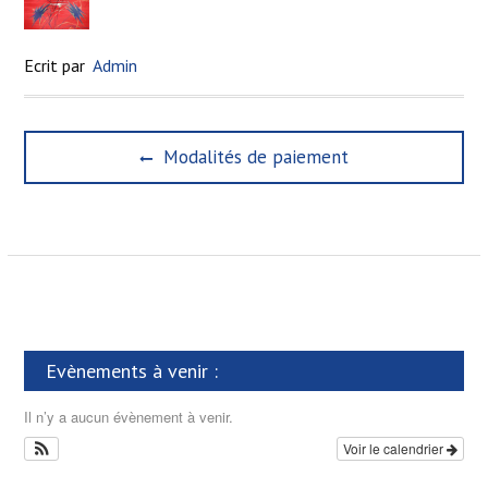
Ecrit par
Admin
N
P
Modalités de paiement
a
r
e
v
v
i
i
g
o
u
a
s
t
p
Evènements à venir :
o
i
s
o
Il n’y a aucun évènement à venir.
t
n
:
Voir le calendrier
d