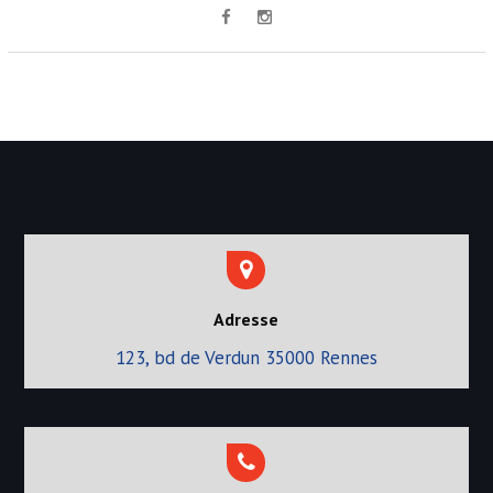
e
l
’
a
r
t
i
c
l
e
Adresse
123, bd de Verdun 35000 Rennes